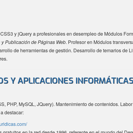
CSS3 y jQuery a profesionales en desempleo de Módulos For
 y Publicación de Páginas Web
. Profesor en Módulos transver
rollo de herramientas de gestión. Desarrollo de temarios de Li
res.
OS Y APLICACIONES INFORMÁTICA
, PHP, MySQL, JQuery). Mantenimiento de contenidos. Labor ed
 a destacar:
juridicas.com/
os gratuitos en la red desde 1996, referente en el mundo del Der