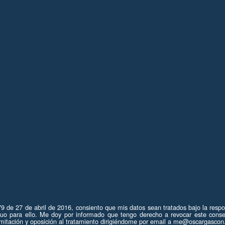
 de 27 de abril de 2016, consiento que mis datos sean tratados bajo la resp
tuo para ello. Me doy por informado que tengo derecho a revocar este conse
de limitación y oposición al tratamiento dirigiéndome por email a me@oscargasc