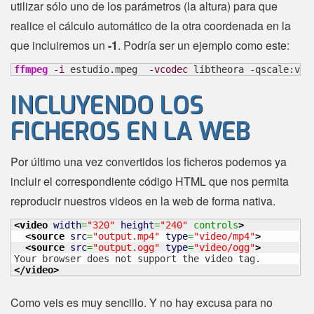
utilizar sólo uno de los parámetros (la altura) para que
realice el cálculo automático de la otra coordenada en la
que incluiremos un
-1
. Podría ser un ejemplo como este:
ffmpeg
-i
 estudio.mpeg  
-vcodec
 libtheora -qscale:v 
7
INCLUYENDO LOS
FICHEROS EN LA WEB
Por último una vez convertidos los ficheros podemos ya
incluir el correspondiente código HTML que nos permita
reproducir nuestros videos en la web de forma nativa.
<video
width
=
"320"
height
=
"240"
 controls
>
<source
src
=
"output.mp4"
type
=
"video/mp4"
>
<source
src
=
"output.ogg"
type
=
"video/ogg"
>
</video
>
Como veis es muy sencillo. Y no hay excusa para no