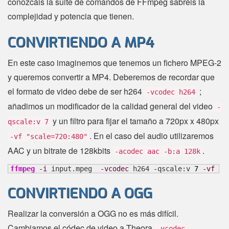
conozcáis la suite de comandos de FFmpeg sabréis la
complejidad y potencia que tienen.
CONVIRTIENDO A MP4
En este caso imaginemos que tenemos un fichero MPEG-2
y queremos convertir a MP4. Deberemos de recordar que
el formato de video debe de ser h264
;
-vcodec h264
añadimos un modificador de la calidad general del video
-
y un filtro para fijar el tamaño a 720px x 480px
qscale:v 7
. En el caso del audio utilizaremos
-vf "scale=720:480"
AAC y un bitrate de 128kbits
.
-acodec aac -b:a 128k
ffmpeg
-i
 input.mpeg  
-vcodec
 h264 -qscale:v 
7
-vf
"s
CONVIRTIENDO A OGG
Realizar la conversión a OGG no es más difícil.
Cambiamos el códec de video a Theora
-vcodec