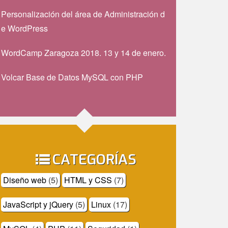
Personalización del área de Administración d
e WordPress
WordCamp Zaragoza 2018. 13 y 14 de enero.
Volcar Base de Datos MySQL con PHP
CATEGORÍAS
Diseño web
(5)
HTML y CSS
(7)
JavaScript y jQuery
(5)
Linux
(17)