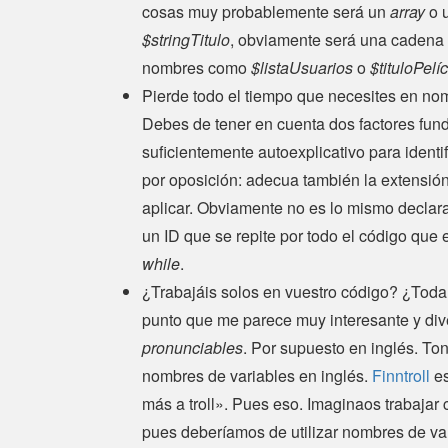
cosas muy probablemente será un
array
o 
$stringTitulo
, obviamente será una cadena 
nombres como
$listaUsuarios
o
$tituloPelí
Pierde todo el tiempo que necesites en nomb
Debes de tener en cuenta dos factores fun
suficientemente autoexplicativo para identi
por oposición: adecua también la extensión
aplicar. Obviamente no es lo mismo declar
un ID que se repite por todo el código que
while
.
¿Trabajáis solos en vuestro código? ¿Toda
punto que me parece muy interesante y dive
pronunciables
. Por supuesto en inglés. To
nombres de variables en inglés.
Finntroll
es
más a troll». Pues eso. Imaginaos trabajar
pues deberíamos de utilizar nombres de v