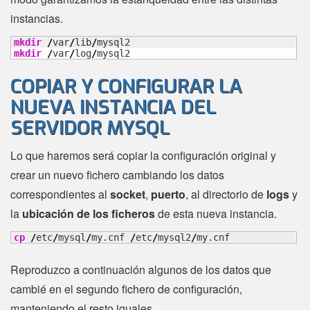
instancias.
mkdir
/
var
/
lib
/
mkdir
/
var
/
log
/
mysql2
COPIAR Y CONFIGURAR LA
NUEVA INSTANCIA DEL
SERVIDOR MYSQL
Lo que haremos será copiar la configuración original y
crear un nuevo fichero cambiando los datos
correspondientes al
socket
,
puerto
, al directorio de
logs
y
la
ubicación de los ficheros
de esta nueva instancia.
cp
/
etc
/
mysql
/
my.cnf 
/
etc
/
mysql2
/
my.cnf
Reproduzco a continuación algunos de los datos que
cambié en el segundo fichero de configuración,
manteniendo el resto iguales.