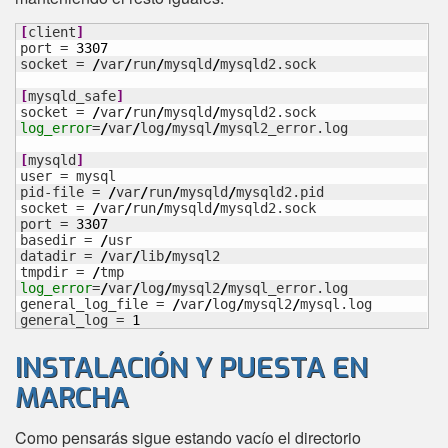
[
client
]
port = 
3307
socket = 
/
var
/
run
/
mysqld
/
mysqld2.sock

[
mysqld_safe
]
socket = 
/
var
/
run
/
mysqld
/
log_error
=
/
var
/
log
/
mysql
/
mysql2_error.log

[
mysqld
]
user = mysql

pid-file = 
/
var
/
run
/
mysqld
/
mysqld2.pid

socket = 
/
var
/
run
/
mysqld
/
mysqld2.sock

port = 
3307
basedir = 
/
usr

datadir = 
/
var
/
lib
/
mysql2

tmpdir = 
/
log_error
=
/
var
/
log
/
mysql2
/
mysql_error.log

general_log_file = 
/
var
/
log
/
mysql2
/
mysql.log

general_log = 
1
INSTALACIÓN Y PUESTA EN
MARCHA
Como pensarás sigue estando vacío el directorio