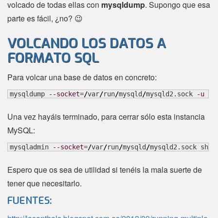
volcado de todas ellas con
mysqldump
. Supongo que esa
parte es fácil, ¿no? 😉
VOLCANDO LOS DATOS A
FORMATO SQL
Para volcar una base de datos en concreto:
mysqldump 
--socket
=
/
var
/
run
/
mysqld
/
mysqld2.sock 
-u
 ro
Una vez hayáis terminado, para cerrar sólo esta instancia
MySQL:
mysqladmin 
--socket
=
/
var
/
run
/
mysqld
/
mysqld2.sock shut
Espero que os sea de utilidad si tenéis la mala suerte de
tener que necesitarlo.
FUENTES: