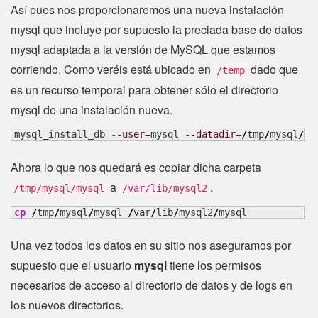
Así pues nos proporcionaremos una nueva instalación
mysql que incluye por supuesto la preciada base de datos
mysql adaptada a la versión de MySQL que estamos
corriendo. Como veréis está ubicado en
dado que
/temp
es un recurso temporal para obtener sólo el directorio
mysql de una instalación nueva.
mysql_install_db 
--user
=mysql 
--datadir
=
/
tmp
/
mysql
/
Ahora lo que nos quedará es copiar dicha carpeta
a
.
/tmp/mysql/mysql
/var/lib/mysql2
cp
/
tmp
/
mysql
/
mysql 
/
var
/
lib
/
mysql2
/
mysql
Una vez todos los datos en su sitio nos aseguramos por
supuesto que el usuario
mysql
tiene los permisos
necesarios de acceso al directorio de datos y de logs en
los nuevos directorios.