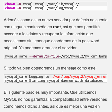
chown
-R
 mysql.mysql 
/
var
/
lib
/
mysql2
/
chown
-R
 mysql.mysql 
/
var
/
log
/
mysql2
Además, como es un nuevo servidor por defecto no cuenta
con ninguna contraseña en
root
, así que nos permitirá
acceder a los datos y recuperar la información que
necesitemos sin tener que acordarnos de la password
original. Ya podemos arrancar el servidor.
mysqld_safe 
--defaults-file
=
/
etc
/
mysql2
/
my.cnf 
&
amp;
Si todo va bien obtendremos un mensaje como este:
mysqld_safe Logging to 
'/var/log/mysql2/mysql_error.l
mysqld_safe Starting mysqld daemon with databases fro
El siguiente paso es muy importante. Que utilicemos
MySQL no nos garantiza la compatibilidad entre versiones
como hemos dicho antes, así que es mejor una vez en