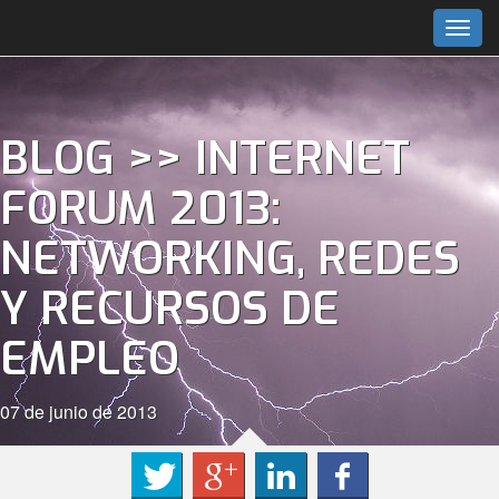
Togg
navig
BLOG
>>
INTERNET
FORUM 2013:
NETWORKING, REDES
Y RECURSOS DE
EMPLEO
07 de junio de 2013